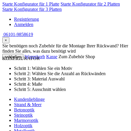
Starte Konfigurator für 1 Platte
Starte Konfigurator für 2 Platten
Starte Konfigurator für 3 Platten
Registrierung
Anmelden
06101-9858619
×
Sie benötigen noch Zubehör für die Montage Ihrer Rückwand? Hier
finden Sie alles, was dazu benötigt wird
Warenkorb
Kasse
Zum Zubehör Shop
schließen
KONFIGURATOR
Schritt 1:
Wählen Sie ein Motiv
Schritt 2:
Wählen Sie die Anzahl an Rückwänden
Schritt 3:
Material Auswahl
Schritt 4:
Maße
Schritt 5:
Ausschnitt wählen
Kundenlieblinge
Strand & Meer
Betonoptik
Steinoptik
Marmoroptik
Holzoptik
Metalloptik