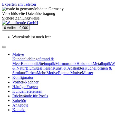
Experten am Telefon
Made in Germany
Verschlüsselte Datenübertragung
Sichere Zahlungsweise
0 Artikel - 0,00€
Warenkorb ist noch leer.
Motive
Kundenlieblinge
Strand &
Meer
Betonoptik
Steinoptik
Marmoroptik
Holzoptik
Metalloptik
We
& Natur
Blumiges
Fliesen
Kunst & Abstraktes
Küche
Formen &
Struktur
Farben
Mehr Motive
Eigene Motive
Muster
Konfigurator
Vorher-Nachher
Häufige Fragen
Kundenreferenzen
Rückwände für Profis
Zubehör
Angebote
Kontakt