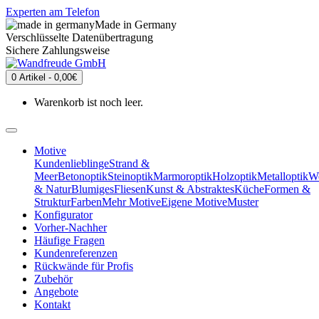
Experten am Telefon
Made in Germany
Verschlüsselte Datenübertragung
Sichere Zahlungsweise
0 Artikel - 0,00€
Warenkorb ist noch leer.
Motive
Kundenlieblinge
Strand &
Meer
Betonoptik
Steinoptik
Marmoroptik
Holzoptik
Metalloptik
We
& Natur
Blumiges
Fliesen
Kunst & Abstraktes
Küche
Formen &
Struktur
Farben
Mehr Motive
Eigene Motive
Muster
Konfigurator
Vorher-Nachher
Häufige Fragen
Kundenreferenzen
Rückwände für Profis
Zubehör
Angebote
Kontakt