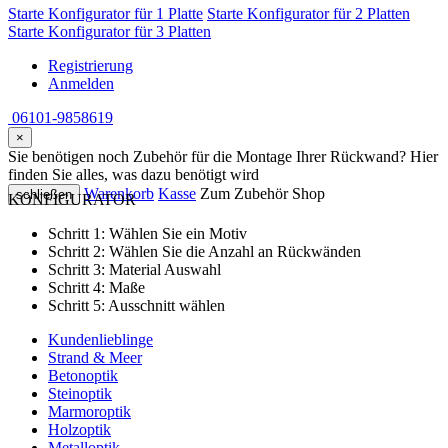
Starte Konfigurator für 1 Platte
Starte Konfigurator für 2 Platten
Starte Konfigurator für 3 Platten
Registrierung
Anmelden
06101-9858619
×
Sie benötigen noch Zubehör für die Montage Ihrer Rückwand? Hier
finden Sie alles, was dazu benötigt wird
Warenkorb
Kasse
Zum Zubehör Shop
schließen
KONFIGURATOR
Schritt 1:
Wählen Sie ein Motiv
Schritt 2:
Wählen Sie die Anzahl an Rückwänden
Schritt 3:
Material Auswahl
Schritt 4:
Maße
Schritt 5:
Ausschnitt wählen
Kundenlieblinge
Strand & Meer
Betonoptik
Steinoptik
Marmoroptik
Holzoptik
Metalloptik