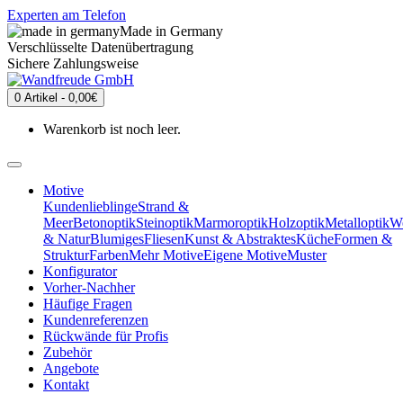
Experten am Telefon
Made in Germany
Verschlüsselte Datenübertragung
Sichere Zahlungsweise
0 Artikel - 0,00€
Warenkorb ist noch leer.
Motive
Kundenlieblinge
Strand &
Meer
Betonoptik
Steinoptik
Marmoroptik
Holzoptik
Metalloptik
We
& Natur
Blumiges
Fliesen
Kunst & Abstraktes
Küche
Formen &
Struktur
Farben
Mehr Motive
Eigene Motive
Muster
Konfigurator
Vorher-Nachher
Häufige Fragen
Kundenreferenzen
Rückwände für Profis
Zubehör
Angebote
Kontakt