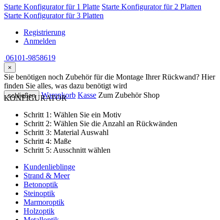
Starte Konfigurator für 1 Platte
Starte Konfigurator für 2 Platten
Starte Konfigurator für 3 Platten
Registrierung
Anmelden
06101-9858619
×
Sie benötigen noch Zubehör für die Montage Ihrer Rückwand? Hier
finden Sie alles, was dazu benötigt wird
Warenkorb
Kasse
Zum Zubehör Shop
schließen
KONFIGURATOR
Schritt 1:
Wählen Sie ein Motiv
Schritt 2:
Wählen Sie die Anzahl an Rückwänden
Schritt 3:
Material Auswahl
Schritt 4:
Maße
Schritt 5:
Ausschnitt wählen
Kundenlieblinge
Strand & Meer
Betonoptik
Steinoptik
Marmoroptik
Holzoptik
Metalloptik