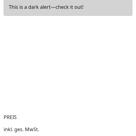
This is a dark alert—check it out!
PREIS
inkl. ges. MwSt.