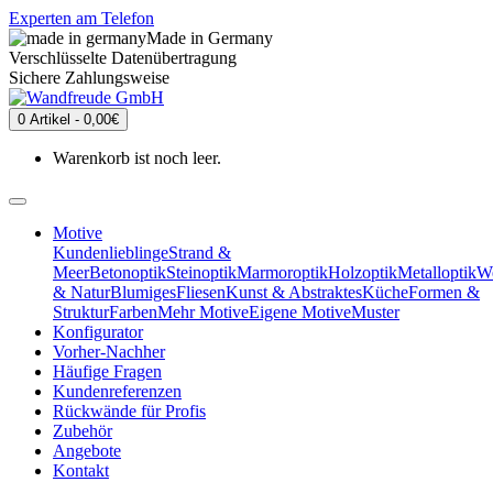
Experten am Telefon
Made in Germany
Verschlüsselte Datenübertragung
Sichere Zahlungsweise
0 Artikel - 0,00€
Warenkorb ist noch leer.
Motive
Kundenlieblinge
Strand &
Meer
Betonoptik
Steinoptik
Marmoroptik
Holzoptik
Metalloptik
We
& Natur
Blumiges
Fliesen
Kunst & Abstraktes
Küche
Formen &
Struktur
Farben
Mehr Motive
Eigene Motive
Muster
Konfigurator
Vorher-Nachher
Häufige Fragen
Kundenreferenzen
Rückwände für Profis
Zubehör
Angebote
Kontakt