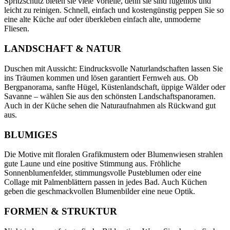
Spritzschutz bieten sie viele Vorteile, denn sie sind fugenlos und
leicht zu reinigen. Schnell, einfach und kostengünstig peppen Sie so
eine alte Küche auf oder überkleben einfach alte, unmoderne
Fliesen.
LANDSCHAFT & NATUR
Duschen mit Aussicht: Eindrucksvolle Naturlandschaften lassen Sie
ins Träumen kommen und lösen garantiert Fernweh aus. Ob
Bergpanorama, sanfte Hügel, Küstenlandschaft, üppige Wälder oder
Savanne – wählen Sie aus den schönsten Landschaftspanoramen.
Auch in der Küche sehen die Naturaufnahmen als Rückwand gut
aus.
BLUMIGES
Die Motive mit floralen Grafikmustern oder Blumenwiesen strahlen
gute Laune und eine positive Stimmung aus. Fröhliche
Sonnenblumenfelder, stimmungsvolle Pusteblumen oder eine
Collage mit Palmenblättern passen in jedes Bad. Auch Küchen
geben die geschmackvollen Blumenbilder eine neue Optik.
FORMEN & STRUKTUR