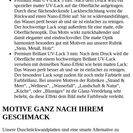
Premium Matt UV-Lack 3 mm: Nach dem Druck wird ein
spezieller matter UV-Lack auf die Oberfläche aufgetragen.
Durch diese flächendeckende Lackbeschichtung weist die
Rückwand einen Nano-Effekt auf: Sie ist widerstandsfähiger,
das Wasser perlt besser ab und sie ist einfacher zu reinigen.
Der hochwertige Lack sorgt außerdem für eine matte, edle
Oberflächenoptik. Das Motiv wirkt zurückhaltender und
damit eleganter und eindrucksvoller. Die matte Optik
harmoniert besonders gut mit Motiven aus unserer Rubrik
„Stein, Metall, Holz“.
Premium Brillant UV-Lack 3 mm: Nach dem Druck wird die
Oberfläche mit einem hochwertigen Brillant UV-Lack
versehen mit demselben Nano-Effekt wie beim matten Lack:
Das Wasser perlt besser ab und sie ist einfacher zu reinigen.
Der besondere Lack sorgt zudem für noch mehr Farbtiefe und
Farbbrillanz. Bei unseren Motiven der Rubriken „Strand &
Meer“, „Wellness“, „Wasserfall“, „Landschaft & Natur“,
„Küche“, oder „Blumiges“ ist die Glanz-Veredelung sehr
beliebt, da diese Effekt dem Bild mehr Farbfreude verleiht.
MOTIVE GANZ NACH IHREM
GESCHMACK
Unsere Duschrückwandplatten sind eine smarte Alternative zu