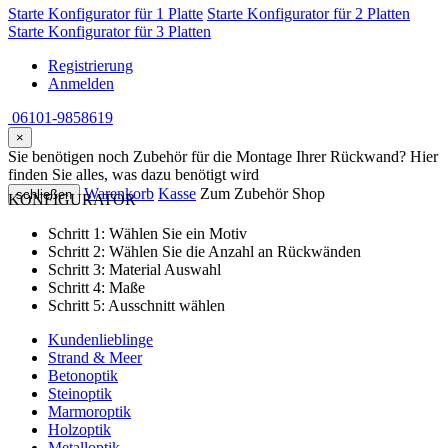
Starte Konfigurator für 1 Platte
Starte Konfigurator für 2 Platten
Starte Konfigurator für 3 Platten
Registrierung
Anmelden
06101-9858619
×
Sie benötigen noch Zubehör für die Montage Ihrer Rückwand? Hier
finden Sie alles, was dazu benötigt wird
Warenkorb
Kasse
Zum Zubehör Shop
schließen
KONFIGURATOR
Schritt 1:
Wählen Sie ein Motiv
Schritt 2:
Wählen Sie die Anzahl an Rückwänden
Schritt 3:
Material Auswahl
Schritt 4:
Maße
Schritt 5:
Ausschnitt wählen
Kundenlieblinge
Strand & Meer
Betonoptik
Steinoptik
Marmoroptik
Holzoptik
Metalloptik